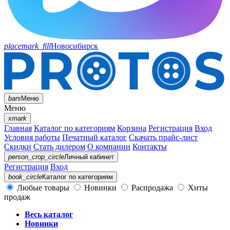
placemark_fill
Новосибирск
bars
Меню
Меню
xmark
Главная
Каталог по категориям
Корзина
Регистрация
Вход
Условия работы
Печатный каталог
Скачать прайс-лист
Скидки
Стать дилером
О компании
Контакты
person_crop_circle
Личный кабинет
Регистрация
Вход
book_circle
Каталог
по категориям
Любые товары
Новинки
Распродажа
Хиты
продаж
Весь каталог
Новинки