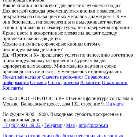
Какие кнопки используют для детских рубашек и боди?
Для детской одежды рекомендуются кнопки с эмалевым
покрытием из сплава цветных металлов диаметром 7–9 мм —
они безопасны, гипоаллергенны и выдерживают частые
стирки при высоких температурах, не подвержены коррозии.
Яркие цвета и декоративные элементы делают одежду
привлекательной для детей.
Можно ли купить сорочечные кнопки оптом с
индивидуальным дизайном?
Да, «Протос и К» предлагает услуги по нанесению логотипов
и индивидуальному оформлению фурнитуры для
корпоративных заказов. Минимальная партия и сроки
производства уточняются у менеджеров индивидуально.
Печатный каталог
Скачать прайс-лист
Справочная
информация
Отзывы
Стать дилером
Вакансии
О компании
Контакты
© 2020
ООО «ПРОТОС и К»
Швейная фурнитура со склада в
Москве.
Варшавское шоссе, дом 132, строение 9.
На карте
По будням 9:00–19:00, Выходные: суббота, воскресенье и
праздничные дни
+7 (495) 921-39-22
/
Telegram
/
Max
/
info@protos.ru
Политика в отношении обработки персональных данных