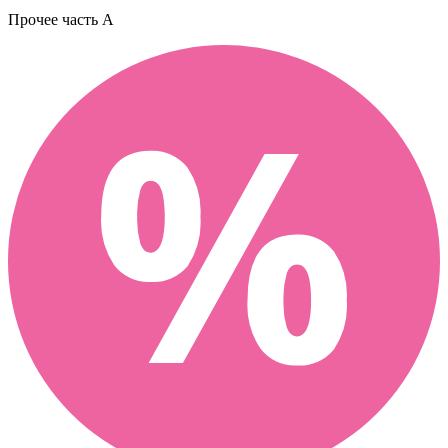
Прочее
часть A