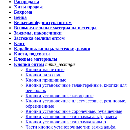
Распродажа
Хиты продаж
Бахрома
Бейка
Бельевая фурнитура оптом
Вспомогательные материалы и стенды
Зажимы, наконечники
Застежка-молния оптом
Кант
Карабины, кольца, застежки, рамки
Кисти, подхваты
Клеевые материалы
Кнопки оптом
minus_rectangle
Кнопки магнитные
Кнопки на тесьме
Кнопки пришивные
Кнопки установочные галантерейные, кнопки для
бейсболок
Кнопки установочные клямерные
Кнопки установочные пластмассовые, резиновые,
обрезиненные
Кнопки установочные сорочечные, рубашечные
Кнопки установочные тип замка альфа, омега
Кнопки установочные тип замка кольцо
Части кнопок установочные тип замка альфа,