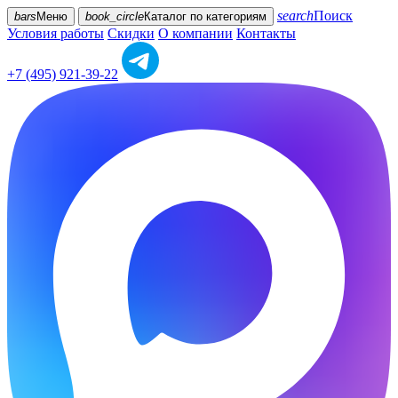
search
Поиск
bars
Меню
book_circle
Каталог
по категориям
Условия работы
Скидки
О компании
Контакты
+7 (495) 921-39-22