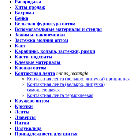
Распродажа
Хиты продаж
Бахрома
Бейка
Бельевая фурнитура оптом
Вспомогательные материалы и стенды
Зажимы, наконечники
Застежка-молния оптом
Кант
Карабины, кольца, застежки, рамки
Кисти, подхваты
Клеевые материалы
Кнопки оптом
Контактная лента
minus_rectangle
Контактная лента (велькро, липучка) пришивная
Контактная лента (велькро, липучка)
самоклеющаяся
Контактная лента термоклеевая
Кружево оптом
Крючки
Ленты
Люверсы
Нитки
Полукольца
Принадлежности для шитья