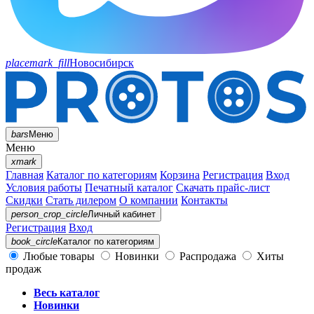
placemark_fill
Новосибирск
bars
Меню
Меню
xmark
Главная
Каталог по категориям
Корзина
Регистрация
Вход
Условия работы
Печатный каталог
Скачать прайс-лист
Скидки
Стать дилером
О компании
Контакты
person_crop_circle
Личный кабинет
Регистрация
Вход
book_circle
Каталог
по категориям
Любые товары
Новинки
Распродажа
Хиты
продаж
Весь каталог
Новинки