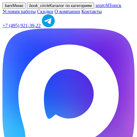
search
Поиск
bars
Меню
book_circle
Каталог
по категориям
Условия работы
Скидки
О компании
Контакты
+7 (495) 921-39-22