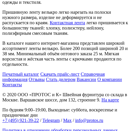
одежды и текстиля.
Пришивную ленту велькро легко нарезать на полоски
нужного размера, изделие не деформируется и не
распускается по краям.
Контактная лента
легко пришивается к
большинству тканей: хлопку, полиэстеру, нейлону,
полиэфирным смесовым тканям.
В каталоге нашего интернет-магазина представлен широкий
ассортимент ленты велькро. Более 200 позиций шириной 20 и
38 мм. Минимальный объём оптового заказа 25 м. Мягкая
ворсистая и жёсткая часть ленты с крючками продаются по
отдельности.
Печатный каталог
Скачать прайс-лист
Справочная
информация
Отзывы
Стать дилером
Вакансии
О компании
Контакты
© 2020
ООО «ПРОТОС и К»
Швейная фурнитура со склада в
Москве.
Варшавское шоссе, дом 132, строение 9.
На карте
По будням 9:00–19:00, Выходные: суббота, воскресенье и
праздничные дни
+7 (495) 921-39-22
/
Telegram
/
Max
/
info@protos.ru
Политика в отношении обработки персональных данных