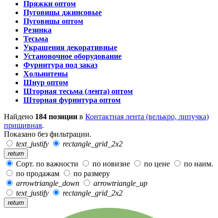
Пряжки оптом
Пуговицы джинсовые
Пуговицы оптом
Резинка
Тесьма
Украшения декоративные
Установочное оборудование
Фурнитура под заказ
Хольнитены
Шнур оптом
Шторная тесьма (лента) оптом
Шторная фурнитура оптом
Найдено
184 позиции
в
Контактная лента (велькро, липучка)
пришивная
.
Показано без фильтрации.
text_justify
rectangle_grid_2x2
return
Сорт. по важности
по новизне
по цене
по наим.
по продажам
по размеру
arrowtriangle_down
arrowtriangle_up
text_justify
rectangle_grid_2x2
return