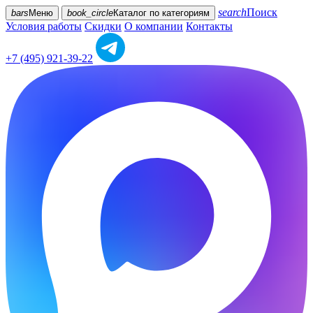
search
Поиск
bars
Меню
book_circle
Каталог
по категориям
Условия работы
Скидки
О компании
Контакты
+7 (495) 921-39-22