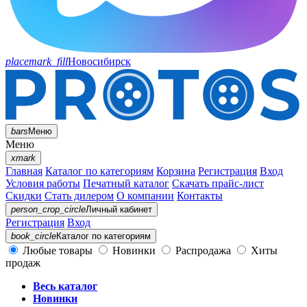
placemark_fill
Новосибирск
bars
Меню
Меню
xmark
Главная
Каталог по категориям
Корзина
Регистрация
Вход
Условия работы
Печатный каталог
Скачать прайс-лист
Скидки
Стать дилером
О компании
Контакты
person_crop_circle
Личный кабинет
Регистрация
Вход
book_circle
Каталог
по категориям
Любые товары
Новинки
Распродажа
Хиты
продаж
Весь каталог
Новинки