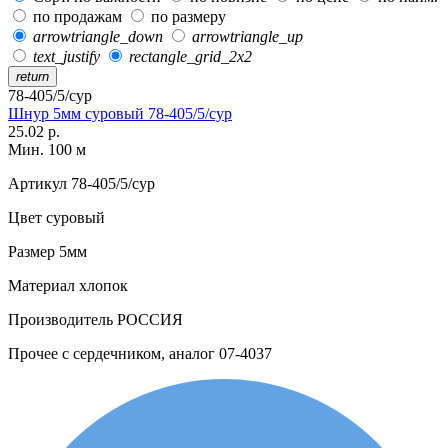
по продажам
по размеру
arrowtriangle_down
arrowtriangle_up
text_justify
rectangle_grid_2x2
return
78-405/5/сур
Шнур 5мм суровый 78-405/5/сур
25.02 р.
Мин. 100 м
Артикул
78-405/5/сур
Цвет
суровый
Размер
5мм
Материал
хлопок
Производитель
РОССИЯ
Прочее
с сердечником, аналог 07-4037