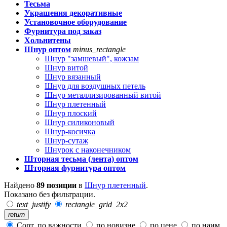
Тесьма
Украшения декоративные
Установочное оборудование
Фурнитура под заказ
Хольнитены
Шнур оптом
minus_rectangle
Шнур "замшевый", кожзам
Шнур витой
Шнур вязанный
Шнур для воздушных петель
Шнур металлизированный витой
Шнур плетенный
Шнур плоский
Шнур силиконовый
Шнур-косичка
Шнур-сутаж
Шнурок с наконечником
Шторная тесьма (лента) оптом
Шторная фурнитура оптом
Найдено
89 позиции
в
Шнур плетенный
.
Показано без фильтрации.
text_justify
rectangle_grid_2x2
return
Сорт. по важности
по новизне
по цене
по наим.