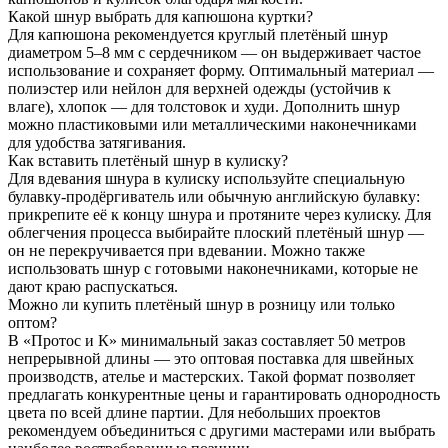
Какой шнур выбрать для капюшона куртки?
Для капюшона рекомендуется круглый плетёный шнур
диаметром 5–8 мм с сердечником — он выдерживает частое
использование и сохраняет форму. Оптимальный материал —
полиэстер или нейлон для верхней одежды (устойчив к
влаге), хлопок — для толстовок и худи. Дополнить шнур
можно пластиковыми или металлическими наконечниками
для удобства затягивания.
Как вставить плетёный шнур в кулиску?
Для вдевания шнура в кулиску используйте специальную
булавку-продёргиватель или обычную английскую булавку:
прикрепите её к концу шнура и протяните через кулиску. Для
облегчения процесса выбирайте плоский плетёный шнур —
он не перекручивается при вдевании. Можно также
использовать шнур с готовыми наконечниками, которые не
дают краю распускаться.
Можно ли купить плетёный шнур в розницу или только
оптом?
В «Протос и К» минимальный заказ составляет 50 метров
непрерывной длины — это оптовая поставка для швейных
производств, ателье и мастерских. Такой формат позволяет
предлагать конкурентные цены и гарантировать однородность
цвета по всей длине партии. Для небольших проектов
рекомендуем объединиться с другими мастерами или выбрать