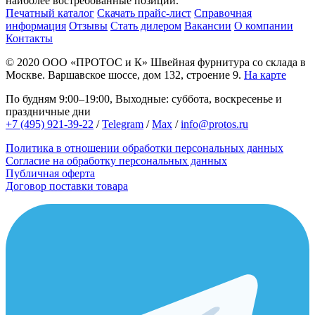
наиболее востребованные позиции.
Печатный каталог
Скачать прайс-лист
Справочная
информация
Отзывы
Стать дилером
Вакансии
О компании
Контакты
© 2020
ООО «ПРОТОС и К»
Швейная фурнитура со склада в
Москве.
Варшавское шоссе, дом 132, строение 9.
На карте
По будням 9:00–19:00, Выходные: суббота, воскресенье и
праздничные дни
+7 (495) 921-39-22
/
Telegram
/
Max
/
info@protos.ru
Политика в отношении обработки персональных данных
Согласие на обработку персональных данных
Публичная оферта
Договор поставки товара