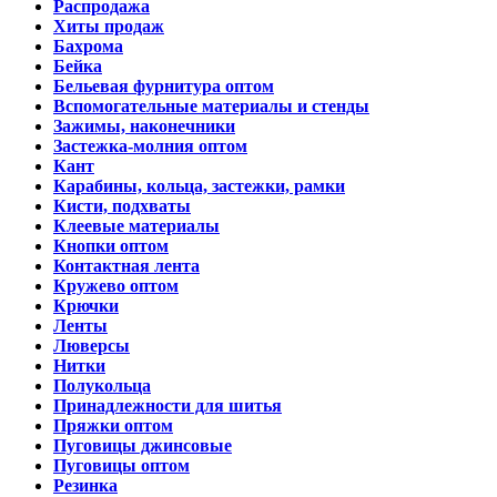
Распродажа
Хиты продаж
Бахрома
Бейка
Бельевая фурнитура оптом
Вспомогательные материалы и стенды
Зажимы, наконечники
Застежка-молния оптом
Кант
Карабины, кольца, застежки, рамки
Кисти, подхваты
Клеевые материалы
Кнопки оптом
Контактная лента
Кружево оптом
Крючки
Ленты
Люверсы
Нитки
Полукольца
Принадлежности для шитья
Пряжки оптом
Пуговицы джинсовые
Пуговицы оптом
Резинка