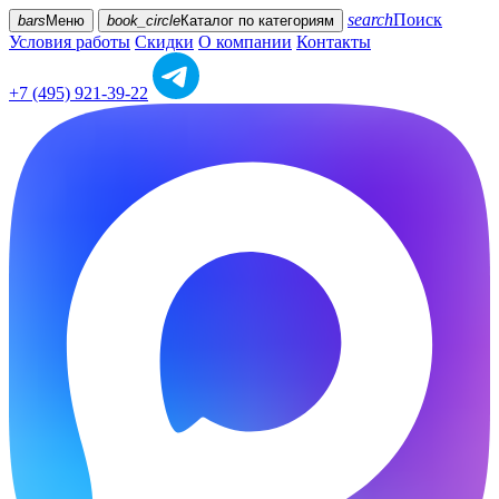
search
Поиск
bars
Меню
book_circle
Каталог
по категориям
Условия работы
Скидки
О компании
Контакты
+7 (495) 921-39-22