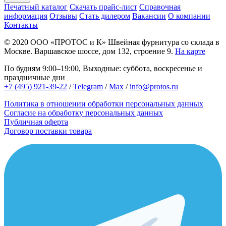
Печатный каталог
Скачать прайс-лист
Справочная
информация
Отзывы
Стать дилером
Вакансии
О компании
Контакты
© 2020
ООО «ПРОТОС и К»
Швейная фурнитура со склада в
Москве.
Варшавское шоссе, дом 132, строение 9.
На карте
По будням 9:00–19:00, Выходные: суббота, воскресенье и
праздничные дни
+7 (495) 921-39-22
/
Telegram
/
Max
/
info@protos.ru
Политика в отношении обработки персональных данных
Согласие на обработку персональных данных
Публичная оферта
Договор поставки товара