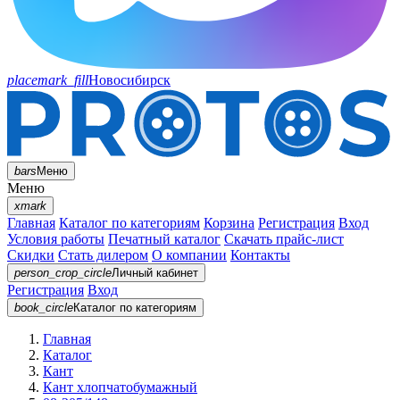
placemark_fill
Новосибирск
bars
Меню
Меню
xmark
Главная
Каталог по категориям
Корзина
Регистрация
Вход
Условия работы
Печатный каталог
Скачать прайс-лист
Скидки
Стать дилером
О компании
Контакты
person_crop_circle
Личный кабинет
Регистрация
Вход
book_circle
Каталог
по категориям
Главная
Каталог
Кант
Кант хлопчатобумажный