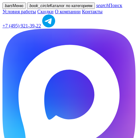
search
Поиск
bars
Меню
book_circle
Каталог
по категориям
Условия работы
Скидки
О компании
Контакты
+7 (495) 921-39-22