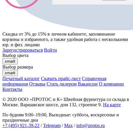
Скидка от 3% до 15%
в личном кабинете, запоминание
корзины
и
избранного
, а также удобная работа с несколькими
юр. и физ. лицами
Зарегистрироваться
Войти
Выбор цвета
xmark
Выбор размера
xmark
Печатный каталог
Скачать прайс-лист
Справочная
информация
Отзывы
Стать дилером
Вакансии
О компании
Контакты
© 2020
ООО «ПРОТОС и К»
Швейная фурнитура со склада в
Москве.
Варшавское шоссе, дом 132, строение 9.
На карте
По будням 9:00–19:00, Выходные: суббота, воскресенье и
праздничные дни
+7 (495) 921-39-22
/
Telegram
/
Max
/
info@protos.ru