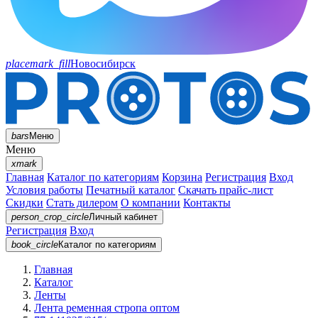
placemark_fill
Новосибирск
bars
Меню
Меню
xmark
Главная
Каталог по категориям
Корзина
Регистрация
Вход
Условия работы
Печатный каталог
Скачать прайс-лист
Скидки
Стать дилером
О компании
Контакты
person_crop_circle
Личный кабинет
Регистрация
Вход
book_circle
Каталог
по категориям
Главная
Каталог
Ленты
Лента ременная стропа оптом