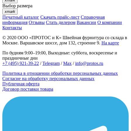
xmark
Выбор размера
xmark
Печатный каталог
Скачать прайс-лист
Справочная
информация
Отзывы
Стать дилером
Вакансии
О компании
Контакты
© 2020
ООО «ПРОТОС и К»
Швейная фурнитура со склада в
Москве.
Варшавское шоссе, дом 132, строение 9.
На карте
По будням 9:00–19:00, Выходные: суббота, воскресенье и
праздничные дни
+7 (495) 921-39-22
/
Telegram
/
Max
/
info@protos.ru
Политика в отношении обработки персональных данных
Согласие на обработку персональных данных
Публичная оферта
Договор поставки товара