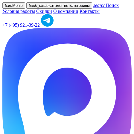
search
Поиск
bars
Меню
book_circle
Каталог
по категориям
Условия работы
Скидки
О компании
Контакты
+7 (495) 921-39-22