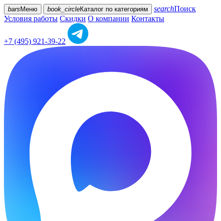
search
Поиск
bars
Меню
book_circle
Каталог
по категориям
Условия работы
Скидки
О компании
Контакты
+7 (495) 921-39-22