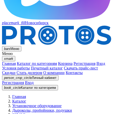
placemark_fill
Новосибирск
bars
Меню
Меню
xmark
Главная
Каталог по категориям
Корзина
Регистрация
Вход
Условия работы
Печатный каталог
Скачать прайс-лист
Скидки
Стать дилером
О компании
Контакты
person_crop_circle
Личный кабинет
Регистрация
Вход
book_circle
Каталог
по категориям
Главная
Каталог
Установочное оборудование
Дыроколы, пробойники, подушки