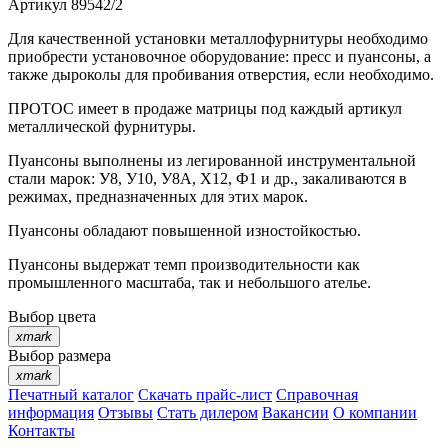
Артикул
89542/2
Для качественной установки металлофурнитуры необходимо
приобрести установочное оборудование: пресс и пуансоны, а
также дыроколы для пробивания отверстия, если необходимо.
ПРОТОС имеет в продаже матрицы под каждый артикул
металлической фурнитуры.
Пуансоны выполнены из легированной инструментальной
стали марок: У8, У10, У8А, Х12, Ф1 и др., закаливаются в
режимах, предназначенных для этих марок.
Пуансоны обладают повышенной изностойкостью.
Пуансоны выдержат темп производительности как
промышленного масштаба, так и небольшого ателье.
Выбор цвета
xmark
Выбор размера
xmark
Печатный каталог
Скачать прайс-лист
Справочная
информация
Отзывы
Стать дилером
Вакансии
О компании
Контакты