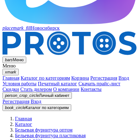
placemark_fill
Новосибирск
bars
Меню
Меню
xmark
Главная
Каталог по категориям
Корзина
Регистрация
Вход
Условия работы
Печатный каталог
Скачать прайс-лист
Скидки
Стать дилером
О компании
Контакты
person_crop_circle
Личный кабинет
Регистрация
Вход
book_circle
Каталог
по категориям
Главная
Каталог
Бельевая фурнитура оптом
Бельевая фурнитура пластиковая