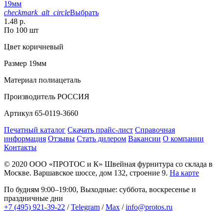
19мм
checkmark_alt_circle
Выбрать
1.48 р.
По 100 шт
Цвет
коричневый
Размер
19мм
Материал
полиацеталь
Производитель
РОССИЯ
Артикул
65-0119-3660
Печатный каталог
Скачать прайс-лист
Справочная
информация
Отзывы
Стать дилером
Вакансии
О компании
Контакты
© 2020
ООО «ПРОТОС и К»
Швейная фурнитура со склада в
Москве.
Варшавское шоссе, дом 132, строение 9.
На карте
По будням 9:00–19:00, Выходные: суббота, воскресенье и
праздничные дни
+7 (495) 921-39-22
/
Telegram
/
Max
/
info@protos.ru