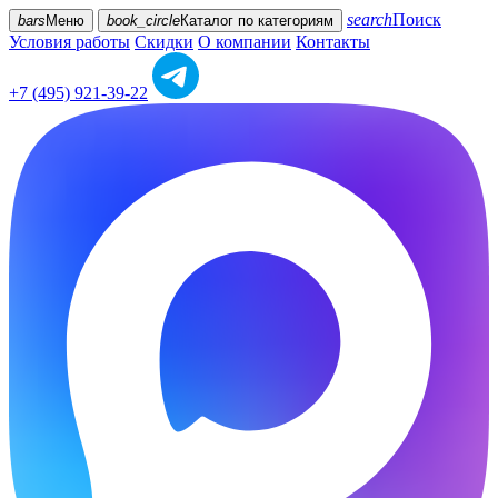
search
Поиск
bars
Меню
book_circle
Каталог
по категориям
Условия работы
Скидки
О компании
Контакты
+7 (495) 921-39-22