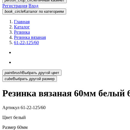
person_crop_circle
Личный кабинет
Регистрация
Вход
book_circle
Каталог
по категориям
Главная
Каталог
Резинка
Резинка вязаная
61-22-125/60
paintbrush
Выбрать другой цвет
cube
Выбрать другой размер
Резинка вязаная 60мм белый 6
Артикул
61-22-125/60
Цвет
белый
Размер
60мм