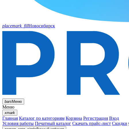
placemark_fill
Новосибирск
bars
Меню
Меню
xmark
Главная
Каталог по категориям
Корзина
Регистрация
Вход
Условия работы
Печатный каталог
Скачать прайс-лист
Скидки