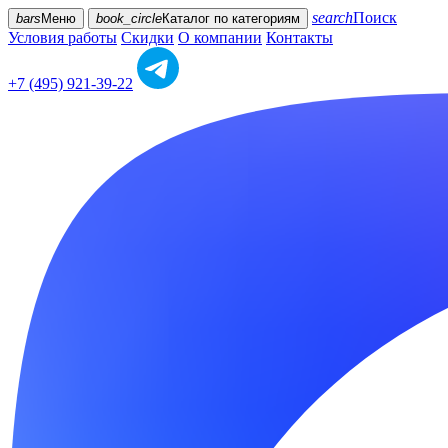
search
Поиск
bars
Меню
book_circle
Каталог
по категориям
Условия работы
Скидки
О компании
Контакты
+7 (495) 921-39-22