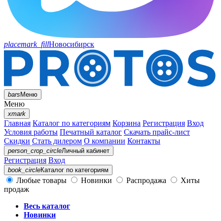
placemark_fill
Новосибирск
bars
Меню
Меню
xmark
Главная
Каталог по категориям
Корзина
Регистрация
Вход
Условия работы
Печатный каталог
Скачать прайс-лист
Скидки
Стать дилером
О компании
Контакты
person_crop_circle
Личный кабинет
Регистрация
Вход
book_circle
Каталог
по категориям
Любые товары
Новинки
Распродажа
Хиты
продаж
Весь каталог
Новинки