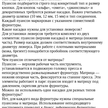
Пуансон подбирается строго под конкретный тип и размер
кнопки. Для кнопок «альфа», «омега», «джинсовых» и
декоративных требуются разные насадки. Важно учитывать
диаметр шляпки (10 мм, 12 мм, 15 мм) и тип соединения.
Каждый пуансон маркирован с указанием совместимой
фурнитуры.
Какие насадки нужны для установки люверсов?
Для установки люверсов требуется комплект из двух
элементов: пуансон (верхняя насадка) и матрица (нижняя
часть). Размер насадок должен соответствовать внутреннему
диаметру люверса. При работе с плотными материалами
(кожа, брезент) понадобится пробойник соответствующего
диаметра.
Чем пуансон отличается от матрицы?
Пуансон — верхняя рабочая часть инструмента,
устанавливается в подвижную головку пресса и
непосредственно развальцовывает фурнитуру. Матрица —
нижняя опорная часть, фиксируется на станине пресса. Эти
элементы работают в паре: пуансон входит в матрицу под
давлением, скрепляя детали фурнитуры.
Можно ли использовать одни насадки для разных типов
фурнитуры?
Нет, для каждого вида фурнитуры нужны специальные
пуансоны и матрицы. Использование неподходящего
инструмента приводит к браку: деформации фурнитуры,