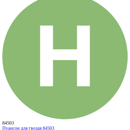
84503
Пуансон для гвоздя 84503