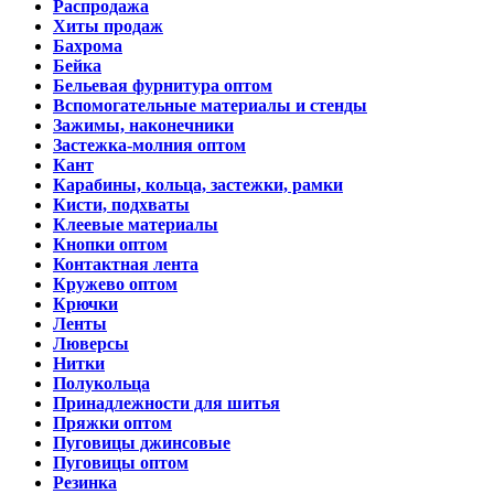
Распродажа
Хиты продаж
Бахрома
Бейка
Бельевая фурнитура оптом
Вспомогательные материалы и стенды
Зажимы, наконечники
Застежка-молния оптом
Кант
Карабины, кольца, застежки, рамки
Кисти, подхваты
Клеевые материалы
Кнопки оптом
Контактная лента
Кружево оптом
Крючки
Ленты
Люверсы
Нитки
Полукольца
Принадлежности для шитья
Пряжки оптом
Пуговицы джинсовые
Пуговицы оптом
Резинка