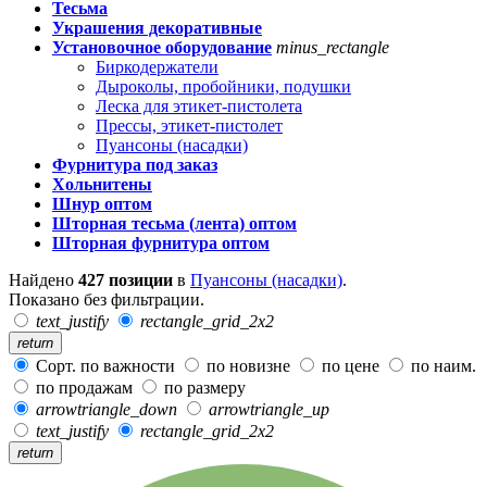
Тесьма
Украшения декоративные
Установочное оборудование
minus_rectangle
Биркодержатели
Дыроколы, пробойники, подушки
Леска для этикет-пистолета
Прессы, этикет-пистолет
Пуансоны (насадки)
Фурнитура под заказ
Хольнитены
Шнур оптом
Шторная тесьма (лента) оптом
Шторная фурнитура оптом
Найдено
427 позиции
в
Пуансоны (насадки)
.
Показано без фильтрации.
text_justify
rectangle_grid_2x2
return
Сорт. по важности
по новизне
по цене
по наим.
по продажам
по размеру
arrowtriangle_down
arrowtriangle_up
text_justify
rectangle_grid_2x2
return