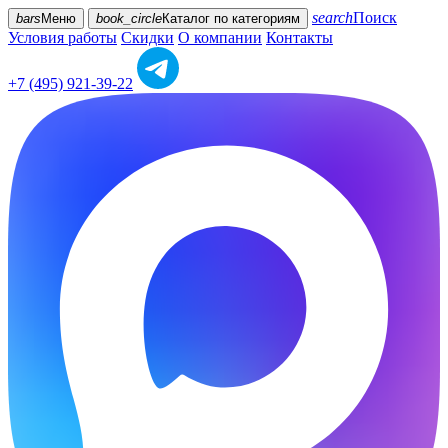
search
Поиск
bars
Меню
book_circle
Каталог
по категориям
Условия работы
Скидки
О компании
Контакты
+7 (495) 921-39-22