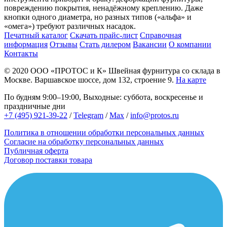
повреждению покрытия, ненадёжному креплению. Даже
кнопки одного диаметра, но разных типов («альфа» и
«омега») требуют различных насадок.
Печатный каталог
Скачать прайс-лист
Справочная
информация
Отзывы
Стать дилером
Вакансии
О компании
Контакты
© 2020
ООО «ПРОТОС и К»
Швейная фурнитура со склада в
Москве.
Варшавское шоссе, дом 132, строение 9.
На карте
По будням 9:00–19:00, Выходные: суббота, воскресенье и
праздничные дни
+7 (495) 921-39-22
/
Telegram
/
Max
/
info@protos.ru
Политика в отношении обработки персональных данных
Согласие на обработку персональных данных
Публичная оферта
Договор поставки товара