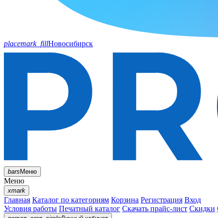
placemark_fill
Новосибирск
bars
Меню
Меню
xmark
Главная
Каталог по категориям
Корзина
Регистрация
Вход
Условия работы
Печатный каталог
Скачать прайс-лист
Скидки