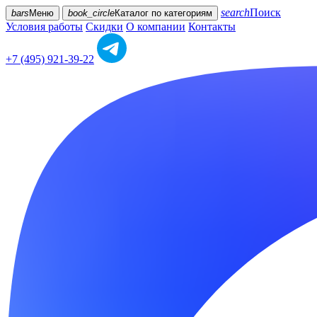
search
Поиск
bars
Меню
book_circle
Каталог
по категориям
Условия работы
Скидки
О компании
Контакты
+7 (495) 921-39-22