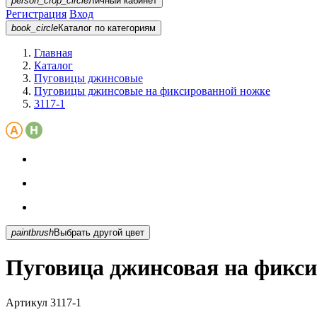
person_crop_circle
Личный кабинет
Регистрация
Вход
book_circle
Каталог
по категориям
Главная
Каталог
Пуговицы джинсовые
Пуговицы джинсовые на фиксированной ножке
3117-1
paintbrush
Выбрать другой цвет
Пуговица джинсовая на фикси
Артикул
3117-1