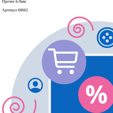
Прочее
h-9мм
Артикул
68602