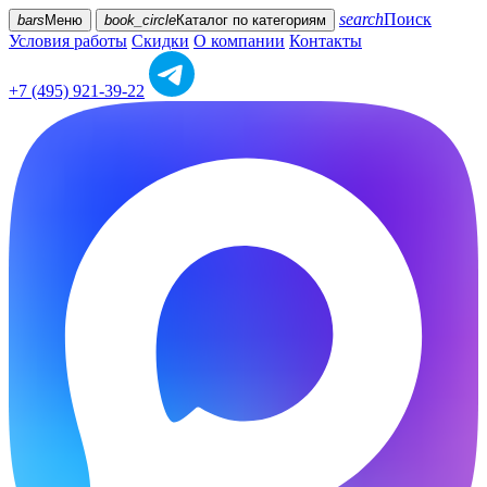
search
Поиск
bars
Меню
book_circle
Каталог
по категориям
Условия работы
Скидки
О компании
Контакты
+7 (495) 921-39-22