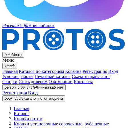
placemark_fill
Новосибирск
bars
Меню
Меню
xmark
Главная
Каталог по категориям
Корзина
Регистрация
Вход
Условия работы
Печатный каталог
Скачать прайс-лист
Скидки
Стать дилером
О компании
Контакты
person_crop_circle
Личный кабинет
Регистрация
Вход
book_circle
Каталог
по категориям
Главная
Каталог
Кнопки оптом
Кнопки установочные сорочечные, рубашечные